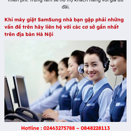
đãi.
Khi máy giặt SamSung nhà bạn gặp phải những
vấn đề trên hãy liên hệ với các cơ sở gần nhất
trên địa bàn Hà Nội
Hotline :
02463275788
–
0848228113