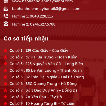
www.baohanhdienmayhanoi.com
baohanhdienmayhanoik3@gmail.com
Hotline 1: 0848.228.113
Hotline 2: 0246.327.5788
Cơ sở tiếp nhận
Cơ sở 1 : 139 Cầu Giấy – Cầu Giấy
Cơ sở 2 : 39 Hai Bà Trưng – Hoàn Kiếm
Cơ sở 3 : 223 Nguyễn Văn Cừ – Long Biên
Cơ sở 4 : 85 Lê Văn Lương – Thanh Xuân
Cơ sở 5 : 82 Trần Đại Nghĩa – Hai Bà Trưng
Cơ sở 6 : 85C Quang Trung – Hà Đông
Cơ sở 7 : Số 1 Đào Duy Anh – Đống Đa
Cơ sở 8 : 7A Yên Phụ – Tây Hồ
Cơ sở 9 : 10 Hoàng Tăng Bí – Từ Liêm