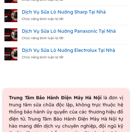
Nhà
Rửa
Dịch
Bát
Vụ
Dịch Vụ Sửa Lò Nướng Sharp Tại Nhà
Electrolux
Sửa
Tại
Lò
ở
Chức năng bình luận bị tắt
Nhà
Nướng
Dịch
Toshiba
Vụ
Dịch Vụ Sửa Lò Nướng Panasonic Tại Nhà
Tại
Sửa
Nhà
Lò
ở
Chức năng bình luận bị tắt
Nướng
Dịch
Sharp
Vụ
Dịch Vụ Sửa Lò Nướng Electrolux Tại Nhà
Tại
Sửa
Nhà
Lò
ở
Chức năng bình luận bị tắt
Nướng
Dịch
Panasonic
Vụ
Tại
Sửa
Nhà
Lò
Nướng
Electrolux
Tại
Nhà
Trung Tâm Bảo Hành Điện Máy Hà Nội
là đơn vị
trung tâm sửa chữa độc lập, không trực thuộc hệ
thống bảo hành ủy quyền của các thương hiệu đồ
điện tử. Trung Tâm Bảo Hành Điện Máy Hà Nội tự
hào mang đến dịch vụ chuyên nghiệp, đội ngũ kỹ