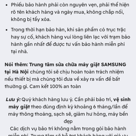
Phiếu bảo hành phải còn nguyên vẹn, phải thể hiện
rõ tên khách hàng và ngày mua, không chắp nối,
không bị tẩy xóa.
Trong thời hạn bảo hàn, khi sản phẩm có trục trặc
hay sự cố, khách hàng vui lòng liên lạc với trạm bảo
hành gần nhất để được tư vấn bảo hành miễn phí
tại nhà.
Nói thêm:
Trung tâm sửa chữa máy giặt SAMSUNG
tại Hà Nội
chúng tôi sẽ chịu hoàn toàn trách nhiệm
nếu thiết bị mà chúng tôi đưa về xảy ra vấn đề bất
thường gì. Cam kết 100% an toàn
Lưu ý:
Quý khách hàng lưu ý. Cần phải bảo trì,
vệ
sinh
máy
giặt
theo đúng định kỳ khoảng 6 tháng/lần để
máy thông thoáng, sạch sẽ, giảm hư hỏng, máy bền
đẹp
Các dịch vụ bảo trì không nằm trong gói bảo hành
miễn phí. Trung tâm sẽ hỗ trợ khách hàng với giá ưu