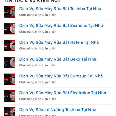
TIN TỨC & SỰ KIỆN MỚI
Dịch Vụ Sửa Máy Rửa Bát Toshiba Tại Nhà
ở
Chức năng bình luận bị tắt
Dịch
Vụ
Dịch Vụ Sửa Máy Rửa Bát Siemens Tại Nhà
Sửa
Máy
ở
Chức năng bình luận bị tắt
Rửa
Dịch
Bát
Vụ
Dịch Vụ Sửa Máy Rửa Bát Hafele Tại Nhà
Toshiba
Sửa
Tại
Máy
ở
Chức năng bình luận bị tắt
Nhà
Rửa
Dịch
Bát
Vụ
Dịch Vụ Sửa Máy Rửa Bát Beko Tại Nhà
Siemens
Sửa
Tại
Máy
ở
Chức năng bình luận bị tắt
Nhà
Rửa
Dịch
Bát
Vụ
Dịch Vụ Sửa Máy Rửa Bát Eurosun Tại Nhà
Hafele
Sửa
Tại
Máy
ở
Chức năng bình luận bị tắt
Nhà
Rửa
Dịch
Bát
Vụ
Dịch Vụ Sửa Máy Rửa Bát Electrolux Tại Nhà
Beko
Sửa
Tại
Máy
ở
Chức năng bình luận bị tắt
Nhà
Rửa
Dịch
Bát
Vụ
Dịch Vụ Sửa Lò Nướng Toshiba Tại Nhà
Eurosun
Sửa
Tại
Máy
ở
Chức năng bình luận bị tắt