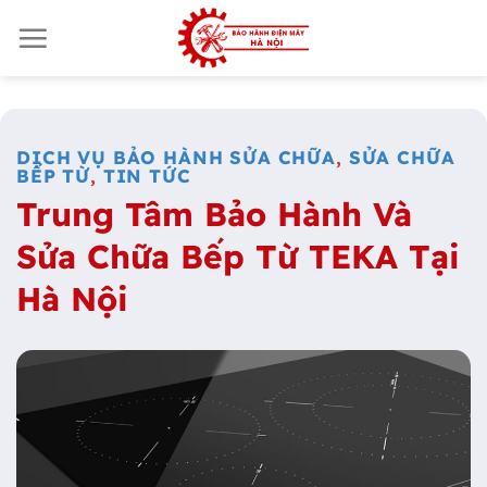
Skip
to
content
DỊCH VỤ BẢO HÀNH SỬA CHỮA
,
SỬA CHỮA
BẾP TỪ
,
TIN TỨC
Trung Tâm Bảo Hành Và
Sửa Chữa Bếp Từ TEKA Tại
Hà Nội