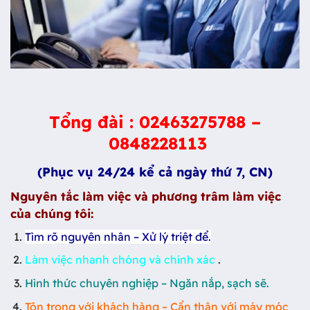
Tổng đài :
02463275788
–
0848228113
(Phục vụ 24/24 kể cả ngày thứ 7, CN)
Nguyên t
ắ
c làm vi
ệ
c và ph
ươ
ng trâm làm vi
ệ
c
c
ủ
a chúng tôi:
Tìm rõ nguyên nhân – Xử lý triệt để.
Làm việc nhanh chóng và chính xác
.
Hình thức chuyên nghiệp – Ngăn nắp, sạch sẽ.
Tôn trọng với khách hàng – Cẩn thận với máy móc