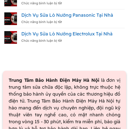
Tại
Lò
ở
Chức năng bình luận bị tắt
Nhà
Nướng
Dịch
Toshiba
Vụ
Dịch Vụ Sửa Lò Nướng Panasonic Tại Nhà
Tại
Sửa
Nhà
Lò
ở
Chức năng bình luận bị tắt
Nướng
Dịch
Sharp
Vụ
Dịch Vụ Sửa Lò Nướng Electrolux Tại Nhà
Tại
Sửa
Nhà
Lò
ở
Chức năng bình luận bị tắt
Nướng
Dịch
Panasonic
Vụ
Tại
Sửa
Nhà
Lò
Nướng
Electrolux
Tại
Nhà
Trung Tâm Bảo Hành Điện Máy Hà Nội
là đơn vị
trung tâm sửa chữa độc lập, không trực thuộc hệ
thống bảo hành ủy quyền của các thương hiệu đồ
điện tử. Trung Tâm Bảo Hành Điện Máy Hà Nội tự
hào mang đến dịch vụ chuyên nghiệp, đội ngũ kỹ
thuật viên tay nghề cao, có mặt nhanh chóng
trong vòng 15 - 30 phút, kiểm tra miễn phí, báo giá
hợp lý và hỗ trợ bảo hành dài hạn. Liên hệ ngay