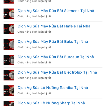
ở
Chức năng bình luận bị tắt
Dịch
Vụ
Dịch Vụ Sửa Máy Rửa Bát Siemens Tại Nhà
Sửa
Máy
ở
Chức năng bình luận bị tắt
Rửa
Dịch
Bát
Vụ
Dịch Vụ Sửa Máy Rửa Bát Hafele Tại Nhà
Toshiba
Sửa
Tại
Máy
ở
Chức năng bình luận bị tắt
Nhà
Rửa
Dịch
Bát
Vụ
Dịch Vụ Sửa Máy Rửa Bát Beko Tại Nhà
Siemens
Sửa
Tại
Máy
ở
Chức năng bình luận bị tắt
Nhà
Rửa
Dịch
Bát
Vụ
Dịch Vụ Sửa Máy Rửa Bát Eurosun Tại Nhà
Hafele
Sửa
Tại
Máy
ở
Chức năng bình luận bị tắt
Nhà
Rửa
Dịch
Bát
Vụ
Dịch Vụ Sửa Máy Rửa Bát Electrolux Tại Nhà
Beko
Sửa
Tại
Máy
ở
Chức năng bình luận bị tắt
Nhà
Rửa
Dịch
Bát
Vụ
Dịch Vụ Sửa Lò Nướng Toshiba Tại Nhà
Eurosun
Sửa
Tại
Máy
ở
Chức năng bình luận bị tắt
Nhà
Rửa
Dịch
Bát
Vụ
Dịch Vụ Sửa Lò Nướng Sharp Tại Nhà
Electrolux
Sửa