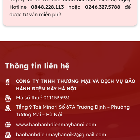
Hotline
0848.228.113
hoặc
0246.327.5788
để
được tư vấn miễn phí!
Thông tin liên hệ
CÔNG TY TNHH THƯƠNG MẠI VÀ DỊCH VỤ BẢO
HÀNH ĐIỆN MÁY HÀ NỘI
Mã số thuế 0111535931
Tầng 9 Toà Minori Số 67A Trương Định – Phường
Tương Mai – Hà Nội
www.baohanhdienmayhanoi.com
baohanhdienmayhanoik3@gmail.com