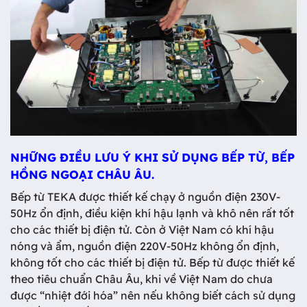
NHỮNG ĐIỀU LƯU Ý KHI SỬ DỤNG BẾP TỪ, BẾP
HỒNG NGOẠI CHÂU ÂU.
Bếp từ TEKA được thiết kế chạy ở nguồn điện 230V-
50Hz ổn định, điều kiện khí hậu lạnh và khô nên rất tốt
cho các thiết bị điện tử. Còn ở Việt Nam có khí hậu
nóng và ẩm, nguồn điện 220V-50Hz không ổn định,
không tốt cho các thiết bị điện tử. Bếp từ được thiết kế
theo tiêu chuẩn Châu Âu, khi về Việt Nam do chưa
được “nhiệt đới hóa” nên nếu không biết cách sử dụng