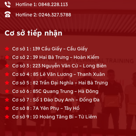
Hotline 1: 0848.228.113
Hotline 2: 0246.327.5788
Cơ sở tiếp nhận
Cơ sở 1 : 139 Cầu Giấy – Cầu Giấy
Cơ sở 2 : 39 Hai Bà Trưng – Hoàn Kiếm
Cơ sở 3 : 223 Nguyễn Văn Cừ – Long Biên
Cơ sở 4 : 85 Lê Văn Lương – Thanh Xuân
Cơ sở 5 : 82 Trần Đại Nghĩa – Hai Bà Trưng
Cơ sở 6 : 85C Quang Trung – Hà Đông
Cơ sở 7 : Số 1 Đào Duy Anh – Đống Đa
Cơ sở 8 : 7A Yên Phụ – Tây Hồ
Cơ sở 9 : 10 Hoàng Tăng Bí – Từ Liêm