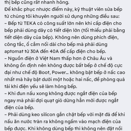
thị bếp cũng rất nhanh hỏng.
Để khắc phục nhược điểm này, kỹ thuật viên sửa bếp
từ chúng tôi khuyên người sử dụng những điều sau:
– Bếp từ TEKA có công suất lớn nên khi cấp điện cho
bếp phải dùng dây có tiết diện lớn (tối thiểu phải bằng
tiết diện dây của bếp). Không nên dùng phích điện,
công tắc, ổ cắm nối dài cho bếp mà phải dùng
aptomat từ 30A đến 40A để cấp điện cho bếp.
– Nguồn điện ở Việt Nam thấp hơn ở Châu Âu và
không ổn định nên không được bất bếp ở chế độ cực
đại như chế độ Boot, Power… không bật bếp ở nấc cao
nhất mà hãy bật dưới một hoặc hai nấc, đề phòng quá
tải khi điện yếu sẽ làm hỏng bếp.
– Khi đun nấu xong không được ngắt điện của bếp
ngay mà phải đợi quạt gió dừng hẳn mới được ngắt
điện của bếp.
– Phải dùng keo silicon gắn chặt bếp với mặt đá để khi
nấu ăn nước tràn ra không ngấm vào mạch điện của
bếp được. Khi không dùng bếp thì không nên đặt nồi