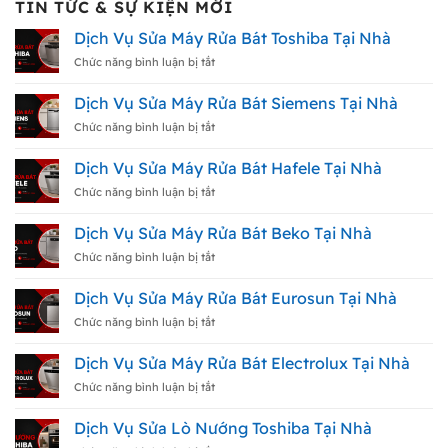
TIN TỨC & SỰ KIỆN MỚI
Dịch Vụ Sửa Máy Rửa Bát Toshiba Tại Nhà
ở
Chức năng bình luận bị tắt
Dịch
Vụ
Dịch Vụ Sửa Máy Rửa Bát Siemens Tại Nhà
Sửa
Máy
ở
Chức năng bình luận bị tắt
Rửa
Dịch
Bát
Vụ
Dịch Vụ Sửa Máy Rửa Bát Hafele Tại Nhà
Toshiba
Sửa
Tại
Máy
ở
Chức năng bình luận bị tắt
Nhà
Rửa
Dịch
Bát
Vụ
Dịch Vụ Sửa Máy Rửa Bát Beko Tại Nhà
Siemens
Sửa
Tại
Máy
ở
Chức năng bình luận bị tắt
Nhà
Rửa
Dịch
Bát
Vụ
Dịch Vụ Sửa Máy Rửa Bát Eurosun Tại Nhà
Hafele
Sửa
Tại
Máy
ở
Chức năng bình luận bị tắt
Nhà
Rửa
Dịch
Bát
Vụ
Dịch Vụ Sửa Máy Rửa Bát Electrolux Tại Nhà
Beko
Sửa
Tại
Máy
ở
Chức năng bình luận bị tắt
Nhà
Rửa
Dịch
Bát
Vụ
Dịch Vụ Sửa Lò Nướng Toshiba Tại Nhà
Eurosun
Sửa