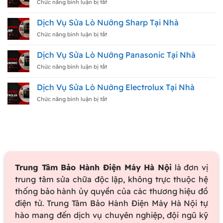
Tại
Máy
ở
Chức năng bình luận bị tắt
Nhà
Rửa
Dịch
Bát
Vụ
Dịch Vụ Sửa Lò Nướng Sharp Tại Nhà
Electrolux
Sửa
Tại
Lò
ở
Chức năng bình luận bị tắt
Nhà
Nướng
Dịch
Toshiba
Vụ
Dịch Vụ Sửa Lò Nướng Panasonic Tại Nhà
Tại
Sửa
Nhà
Lò
ở
Chức năng bình luận bị tắt
Nướng
Dịch
Sharp
Vụ
Dịch Vụ Sửa Lò Nướng Electrolux Tại Nhà
Tại
Sửa
Nhà
Lò
ở
Chức năng bình luận bị tắt
Nướng
Dịch
Panasonic
Vụ
Tại
Sửa
Nhà
Lò
Nướng
Electrolux
Tại
Nhà
Trung Tâm Bảo Hành Điện Máy Hà Nội
là đơn vị
trung tâm sửa chữa độc lập, không trực thuộc hệ
thống bảo hành ủy quyền của các thương hiệu đồ
điện tử. Trung Tâm Bảo Hành Điện Máy Hà Nội tự
hào mang đến dịch vụ chuyên nghiệp, đội ngũ kỹ