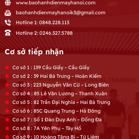
www.baohanhdienmayhanoi.com
baohanhdienmayhanoik3@gmail.com
Hotline 1: 0848.228.113
Hotline 2: 0246.327.5788
Cơ sở tiếp nhận
Cơ sở 1 : 139 Cầu Giấy – Cầu Giấy
Cơ sở 2 : 39 Hai Bà Trưng – Hoàn Kiếm
Cơ sở 3 : 223 Nguyễn Văn Cừ – Long Biên
Cơ sở 4 : 85 Lê Văn Lương – Thanh Xuân
Cơ sở 5 : 82 Trần Đại Nghĩa – Hai Bà Trưng
Cơ sở 6 : 85C Quang Trung – Hà Đông
Cơ sở 7 : Số 1 Đào Duy Anh – Đống Đa
Cơ sở 8 : 7A Yên Phụ – Tây Hồ
Cơ sở 9 : 10 Hoàng Tăng Bí – Từ Liêm