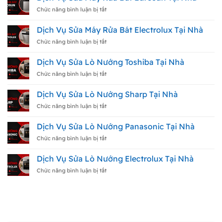
Hafele
Sửa
Tại
Máy
ở
Chức năng bình luận bị tắt
Nhà
Rửa
Dịch
Bát
Vụ
Dịch Vụ Sửa Máy Rửa Bát Electrolux Tại Nhà
Beko
Sửa
Tại
Máy
ở
Chức năng bình luận bị tắt
Nhà
Rửa
Dịch
Bát
Vụ
Dịch Vụ Sửa Lò Nướng Toshiba Tại Nhà
Eurosun
Sửa
Tại
Máy
ở
Chức năng bình luận bị tắt
Nhà
Rửa
Dịch
Bát
Vụ
Dịch Vụ Sửa Lò Nướng Sharp Tại Nhà
Electrolux
Sửa
Tại
Lò
ở
Chức năng bình luận bị tắt
Nhà
Nướng
Dịch
Toshiba
Vụ
Dịch Vụ Sửa Lò Nướng Panasonic Tại Nhà
Tại
Sửa
Nhà
Lò
ở
Chức năng bình luận bị tắt
Nướng
Dịch
Sharp
Vụ
Dịch Vụ Sửa Lò Nướng Electrolux Tại Nhà
Tại
Sửa
Nhà
Lò
ở
Chức năng bình luận bị tắt
Nướng
Dịch
Panasonic
Vụ
Tại
Sửa
Nhà
Lò
Nướng
Electrolux