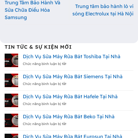
Trung Tâm Bảo Hành Và
Trung tâm bảo hành lò vi
Sửa Chữa Điều Hòa
sóng Electrolux tại Hà Nội
Samsung
TIN TỨC & SỰ KIỆN MỚI
Dịch Vụ Sửa Máy Rửa Bát Toshiba Tại Nhà
ở
Chức năng bình luận bị tắt
Dịch
Vụ
Dịch Vụ Sửa Máy Rửa Bát Siemens Tại Nhà
Sửa
Máy
ở
Chức năng bình luận bị tắt
Rửa
Dịch
Bát
Vụ
Dịch Vụ Sửa Máy Rửa Bát Hafele Tại Nhà
Toshiba
Sửa
Tại
Máy
ở
Chức năng bình luận bị tắt
Nhà
Rửa
Dịch
Bát
Vụ
Dịch Vụ Sửa Máy Rửa Bát Beko Tại Nhà
Siemens
Sửa
Tại
Máy
ở
Chức năng bình luận bị tắt
Nhà
Rửa
Dịch
Bát
Vụ
Dịch Vụ Sửa Máy Rửa Bát Eurosun Tại Nhà