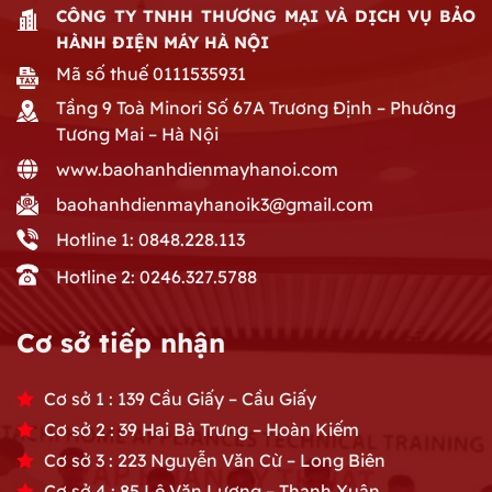
CÔNG TY TNHH THƯƠNG MẠI VÀ DỊCH VỤ BẢO
HÀNH ĐIỆN MÁY HÀ NỘI
Mã số thuế 0111535931
Tầng 9 Toà Minori Số 67A Trương Định – Phường
Tương Mai – Hà Nội
www.baohanhdienmayhanoi.com
baohanhdienmayhanoik3@gmail.com
Hotline 1: 0848.228.113
Hotline 2: 0246.327.5788
Cơ sở tiếp nhận
Cơ sở 1 : 139 Cầu Giấy – Cầu Giấy
Cơ sở 2 : 39 Hai Bà Trưng – Hoàn Kiếm
Cơ sở 3 : 223 Nguyễn Văn Cừ – Long Biên
Cơ sở 4 : 85 Lê Văn Lương – Thanh Xuân