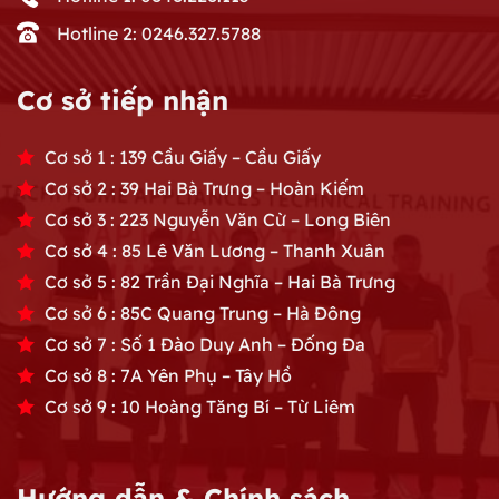
Hotline 2: 0246.327.5788
Cơ sở tiếp nhận
Cơ sở 1 : 139 Cầu Giấy – Cầu Giấy
Cơ sở 2 : 39 Hai Bà Trưng – Hoàn Kiếm
Cơ sở 3 : 223 Nguyễn Văn Cừ – Long Biên
Cơ sở 4 : 85 Lê Văn Lương – Thanh Xuân
Cơ sở 5 : 82 Trần Đại Nghĩa – Hai Bà Trưng
Cơ sở 6 : 85C Quang Trung – Hà Đông
Cơ sở 7 : Số 1 Đào Duy Anh – Đống Đa
Cơ sở 8 : 7A Yên Phụ – Tây Hồ
Cơ sở 9 : 10 Hoàng Tăng Bí – Từ Liêm
Hướng dẫn & Chính sách