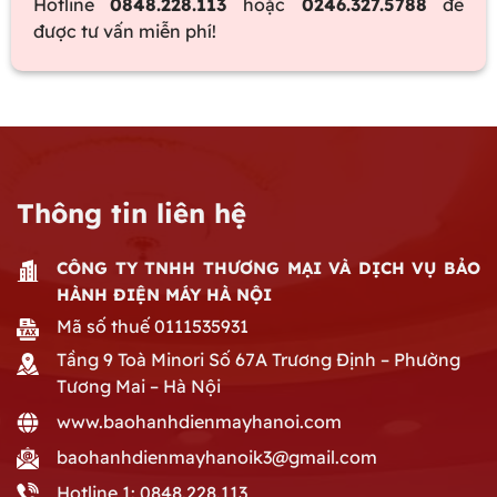
Hotline
0848.228.113
hoặc
0246.327.5788
để
được tư vấn miễn phí!
Thông tin liên hệ
CÔNG TY TNHH THƯƠNG MẠI VÀ DỊCH VỤ BẢO
HÀNH ĐIỆN MÁY HÀ NỘI
Mã số thuế 0111535931
Tầng 9 Toà Minori Số 67A Trương Định – Phường
Tương Mai – Hà Nội
www.baohanhdienmayhanoi.com
baohanhdienmayhanoik3@gmail.com
Hotline 1: 0848.228.113