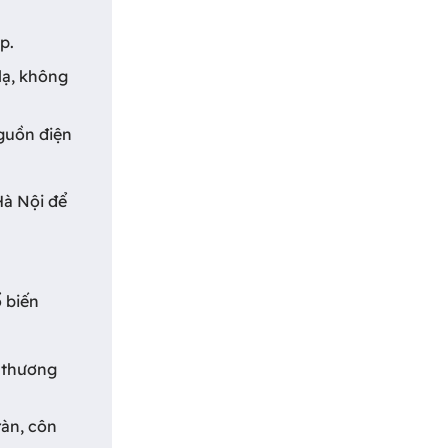
p.
 lạ, không
nguồn điện
Hà Nội để
 biến
g thương
ràn, côn