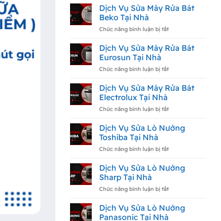
Siemens
Vụ
Dịch Vụ Sửa Máy Rửa Bát
Tại
Sửa
Beko Tại Nhà
Nhà
Máy
Rửa
ở
Chức năng bình luận bị tắt
Bát
Dịch
Hafele
Vụ
Dịch Vụ Sửa Máy Rửa Bát
Tại
Sửa
Eurosun Tại Nhà
Nhà
Máy
Rửa
ở
Chức năng bình luận bị tắt
Bát
Dịch
Beko
Vụ
Dịch Vụ Sửa Máy Rửa Bát
Tại
Sửa
Electrolux Tại Nhà
Nhà
Máy
Rửa
ở
Chức năng bình luận bị tắt
Bát
Dịch
Eurosun
Vụ
Dịch Vụ Sửa Lò Nướng
Tại
Sửa
Toshiba Tại Nhà
Nhà
Máy
Rửa
ở
Chức năng bình luận bị tắt
Bát
Dịch
Electrolux
Vụ
Dịch Vụ Sửa Lò Nướng
Tại
Sửa
Sharp Tại Nhà
Nhà
Lò
Nướng
ở
Chức năng bình luận bị tắt
Toshiba
Dịch
Tại
Vụ
Dịch Vụ Sửa Lò Nướng
Nhà
Sửa
Panasonic Tại Nhà
Lò