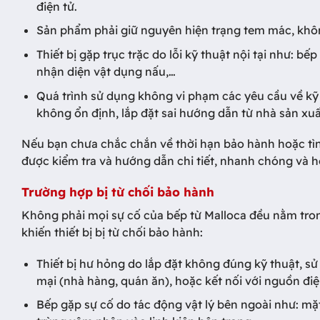
điện tử.
Sản phẩm phải giữ nguyên hiện trạng tem mác, không
Thiết bị gặp trục trặc do lỗi kỹ thuật nội tại như: b
nhận diện vật dụng nấu,…
Quá trình sử dụng không vi phạm các yêu cầu về kỹ 
không ổn định, lắp đặt sai hướng dẫn từ nhà sản xuấ
Nếu bạn chưa chắc chắn về thời hạn bảo hành hoặc tìn
được kiểm tra và hướng dẫn chi tiết, nhanh chóng và h
Trường hợp bị từ chối bảo hành
Không phải mọi sự cố của bếp từ Malloca đều nằm tron
khiến thiết bị bị từ chối bảo hành:
Thiết bị hư hỏng do lắp đặt không đúng kỹ thuật, s
mại (nhà hàng, quán ăn), hoặc kết nối với nguồn đi
Bếp gặp sự cố do tác động vật lý bên ngoài như: mặt