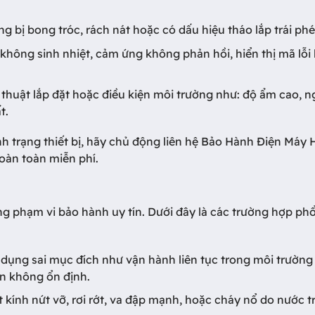
 bị bong tróc, rách nát hoặc có dấu hiệu tháo lắp trái phé
ếp không sinh nhiệt, cảm ứng không phản hồi, hiển thị mã lỗi
thuật lắp đặt hoặc điều kiện môi trường như: độ ẩm cao, 
t.
h trạng thiết bị, hãy chủ động liên hệ Bảo Hành Điện Máy 
oàn toàn miễn phí.
g phạm vi bảo hành uy tín. Dưới đây là các trường hợp phổ
ử dụng sai mục đích như vận hành liên tục trong môi trườn
ện không ổn định.
 kính nứt vỡ, rơi rớt, va đập mạnh, hoặc cháy nổ do nước t