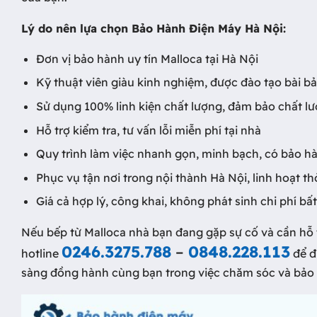
Lý do nên lựa chọn Bảo Hành Điện Máy Hà Nội:
Đơn vị bảo hành uy tín Malloca tại Hà Nội
Kỹ thuật viên giàu kinh nghiệm, được đào tạo bài b
Sử dụng 100% linh kiện chất lượng, đảm bảo chất l
Hỗ trợ kiểm tra, tư vấn lỗi miễn phí tại nhà
Quy trình làm việc nhanh gọn, minh bạch, có bảo h
Phục vụ tận nơi trong nội thành Hà Nội, linh hoạt th
Giá cả hợp lý, công khai, không phát sinh chi phí bấ
Nếu bếp từ Malloca nhà bạn đang gặp sự cố và cần hỗ
0246.3275.788
–
0848.228.113
hotline
để đư
sàng đồng hành cùng bạn trong việc chăm sóc và bảo vệ