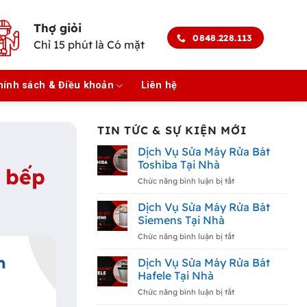
Thợ giỏi
0848.228.113
Chỉ 15 phút là Có mặt
hính sách & Điều khoản
Liên hệ
TIN TỨC & SỰ KIỆN MỚI
Dịch Vụ Sửa Máy Rửa Bát
Toshiba Tại Nhà
a bếp
ở
Chức năng bình luận bị tắt
Dịch
Vụ
Dịch Vụ Sửa Máy Rửa Bát
Sửa
Siemens Tại Nhà
Máy
Rửa
ở
Chức năng bình luận bị tắt
Bát
Dịch
Toshiba
Vụ
Dịch Vụ Sửa Máy Rửa Bát
Tại
Sửa
Hafele Tại Nhà
Nhà
Máy
Rửa
ở
Chức năng bình luận bị tắt
Bát
Dịch