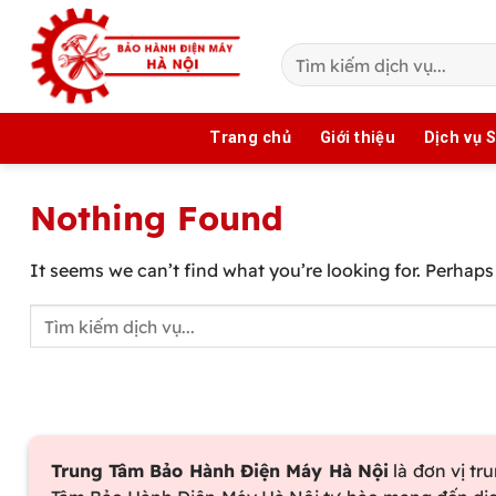
Skip
to
content
Trang chủ
Giới thiệu
Dịch vụ 
Nothing Found
It seems we can’t find what you’re looking for. Perhaps
Trung Tâm Bảo Hành Điện Máy Hà Nội
là đơn vị tr