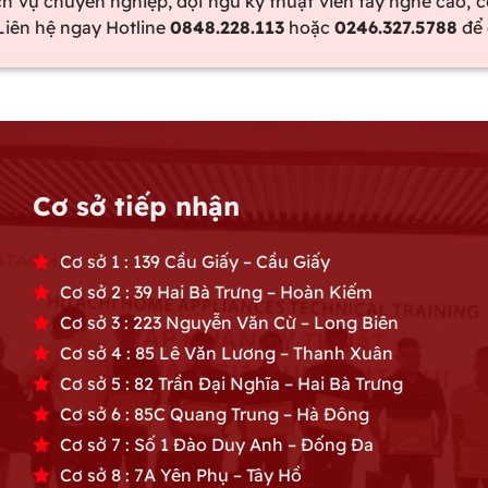
vụ chuyên nghiệp, đội ngũ kỹ thuật viên tay nghề cao, c
 Liên hệ ngay Hotline
0848.228.113
hoặc
0246.327.5788
để 
Cơ sở tiếp nhận
Cơ sở 1 : 139 Cầu Giấy – Cầu Giấy
Cơ sở 2 : 39 Hai Bà Trưng – Hoàn Kiếm
Cơ sở 3 : 223 Nguyễn Văn Cừ – Long Biên
Cơ sở 4 : 85 Lê Văn Lương – Thanh Xuân
Cơ sở 5 : 82 Trần Đại Nghĩa – Hai Bà Trưng
Cơ sở 6 : 85C Quang Trung – Hà Đông
Cơ sở 7 : Số 1 Đào Duy Anh – Đống Đa
Cơ sở 8 : 7A Yên Phụ – Tây Hồ