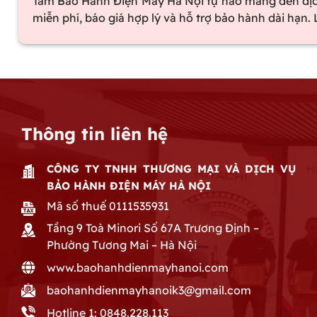
Tâm Bảo Hành Điện Máy Hà Nội tự hào mang đến dịch 
miễn phí, báo giá hợp lý và hỗ trợ bảo hành dài hạn.
Thông tin liên hệ
CÔNG TY TNHH THƯƠNG MẠI VÀ DỊCH VỤ
BẢO HÀNH ĐIỆN MÁY HÀ NỘI
Mã số thuế 0111535931
Tầng 9 Toà Minori Số 67A Trương Định –
Phường Tương Mai – Hà Nội
www.baohanhdienmayhanoi.com
baohanhdienmayhanoik3@gmail.com
Hotline 1: 0848.228.113