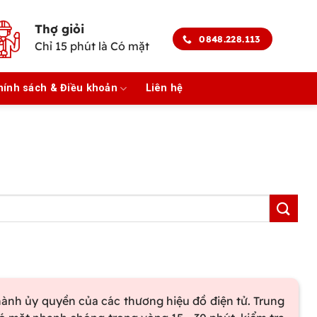
Thợ giỏi
0848.228.113
Chỉ 15 phút là Có mặt
hính sách & Điều khoản
Liên hệ
hành ủy quyền của các thương hiệu đồ điện tử. Trung