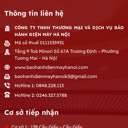
Thông tin liên hệ
CÔNG TY TNHH THƯƠNG MẠI VÀ DỊCH VỤ BẢO
HÀNH ĐIỆN MÁY HÀ NỘI
Mã số thuế 0111535931
Tầng 9 Toà Minori Số 67A Trương Định – Phường
Tương Mai – Hà Nội
www.baohanhdienmayhanoi.com
baohanhdienmayhanoik3@gmail.com
Hotline 1: 0848.228.113
Hotline 2: 0246.327.5788
Cơ sở tiếp nhận
Cơ sở 1 : 139 Cầu Giấy – Cầu Giấy