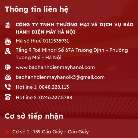
Thông tin liên hệ
CÔNG TY TNHH THƯƠNG MẠI VÀ DỊCH VỤ BẢO
HÀNH ĐIỆN MÁY HÀ NỘI
Mã số thuế 0111535931
Tầng 9 Toà Minori Số 67A Trương Định – Phường
Tương Mai – Hà Nội
www.baohanhdienmayhanoi.com
baohanhdienmayhanoik3@gmail.com
Hotline 1: 0848.228.113
Hotline 2: 0246.327.5788
Cơ sở tiếp nhận
Cơ sở 1 : 139 Cầu Giấy – Cầu Giấy